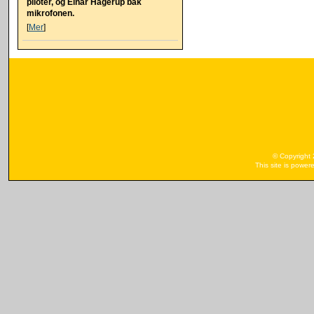
piloter, og Einar Hagerup bak
mikrofonen.
[
Mer
]
© Copyright
This site is powe