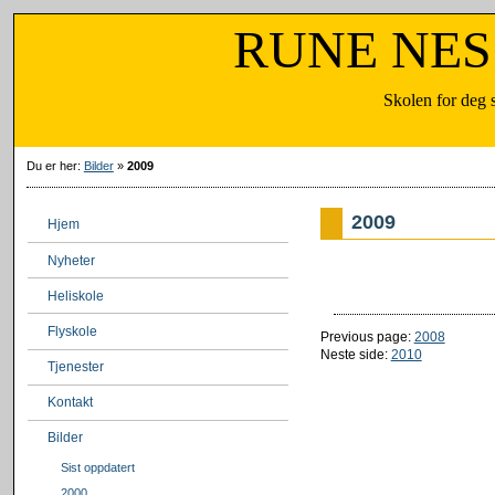
RUNE NESSEN
Skolen for deg som vil lære
Du er her:
Bilder
»
2009
2009
Hjem
Nyheter
Heliskole
Flyskole
Previous page:
2008
Neste side:
2010
Tjenester
Kontakt
Bilder
Sist oppdatert
2000