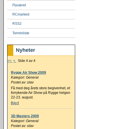
Flyværet
RCmarked
RSS2
Terminliste
Nyheter
<<
<
Side 4 av 4
Rygge Air Show 2009
Kategori: General
Postet av: olav
Få med deg årets store begivenhet, et
forrykende Air Show på Rygge helgen
22-23. august.
[
Mer
]
3D Masters 2009
Kategori: General
Postet av: olav