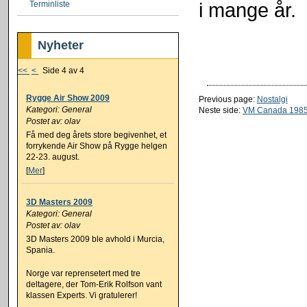
i mange år.
Terminliste
Nyheter
<<
<
Side 4 av 4
Rygge Air Show 2009
Previous page:
Nostalgi
Kategori: General
Neste side:
VM Canada 198
Postet av: olav
Få med deg årets store begivenhet, et
forrykende Air Show på Rygge helgen
22-23. august.
[
Mer
]
3D Masters 2009
Kategori: General
Postet av: olav
3D Masters 2009 ble avhold i Murcia,
Spania.
Norge var reprensetert med tre
deltagere, der Tom-Erik Rolfson vant
klassen Experts. Vi gratulerer!