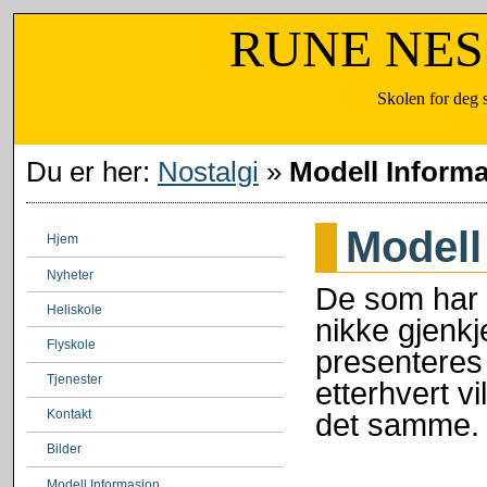
RUNE NESSEN
Skolen for deg som vil lære
Du er her:
Nostalgi
»
Modell Inform
Modell
Hjem
Nyheter
De som har 
Heliskole
nikke gjenk
Flyskole
presenteres
Tjenester
etterhvert v
det samme. 
Kontakt
Bilder
Modell Informasjon