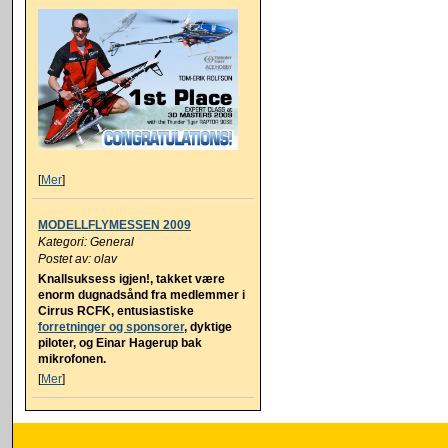
[
Mer
]
MODELLFLYMESSEN 2009
Kategori: General
Postet av: olav
Knallsuksess igjen!, takket være
enorm dugnadsånd fra medlemmer i
Cirrus RCFK, entusiastiske
forretninger og sponsorer
, dyktige
piloter, og Einar Hagerup bak
mikrofonen.
[
Mer
]