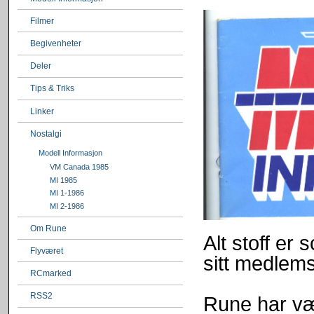
Filmer
Begivenheter
Deler
Tips & Triks
Linker
Nostalgi
Modell Informasjon
VM Canada 1985
MI 1985
MI 1-1986
MI 2-1986
Om Rune
Alt stoff er
Flyværet
sitt medlem
RCmarked
RSS2
Rune har vær