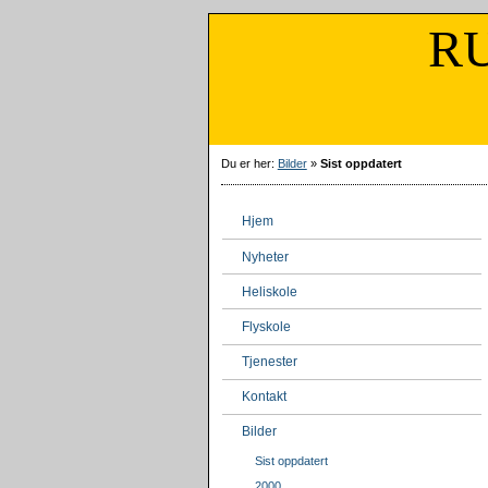
RUNE N
Skole
Du er her:
Bilder
»
Sist oppdatert
Hjem
Nyheter
Heliskole
Flyskole
Tjenester
Kontakt
Bilder
Sist oppdatert
2000