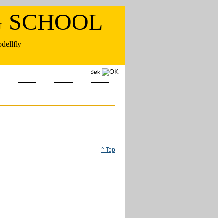
 SCHOOL
ellfly
Søk
^ Top